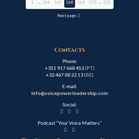
1
...
166
167
168
169
170
...
223
Next page
Contacts
Phone:
+351 917 668 452
(PT)
+32 467 08 22 13
(BE)
E-mail:
info@voicepowerleadership.com
Social:
Podcast “Your Voice Matters”