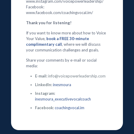
www.instagram.com/voicepowerleadership/
Facebook:
www.facebook.com/coachingvocal.im/
Thank you for listening!
If you want to know more about how to Voice
Your Value,
book a FREE 30-minute
complimentary call
, where we will discuss
your communication challenges and goals.
Share your comments by e-mail or social
media:
E-mail:
info@voicepowerleadership.com
LinkedIn:
inesmoura
Instagram:
inesmoura_executivevocalcoach
Facebook:
coachingvocal.im