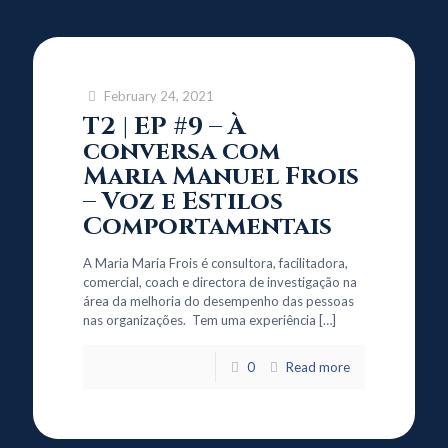
February 24, 2021
T2 | EP #9 – À
conversa com
Maria Manuel Frois
– Voz e Estilos
Comportamentais
A Maria Maria Frois é consultora, facilitadora,
comercial, coach e directora de investigação na
área da melhoria do desempenho das pessoas
nas organizações. Tem uma experiência
[…]
0
Read more