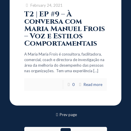
February 24, 2021
T2 | EP #9 – À
conversa com
Maria Manuel Frois
– Voz e Estilos
Comportamentais
A Maria Maria Frois é consultora, facilitadora,
comercial, coach e directora de investigação na
área da melhoria do desempenho das pessoas
nas organizações. Tem uma experiência
[…]
0
Read more
Prev page