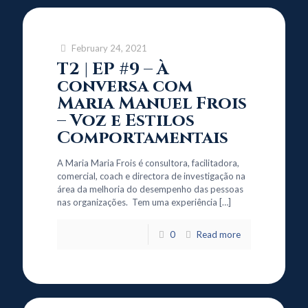
February 24, 2021
T2 | EP #9 – À
conversa com
Maria Manuel Frois
– Voz e Estilos
Comportamentais
A Maria Maria Frois é consultora, facilitadora,
comercial, coach e directora de investigação na
área da melhoria do desempenho das pessoas
nas organizações. Tem uma experiência
[…]
0
Read more