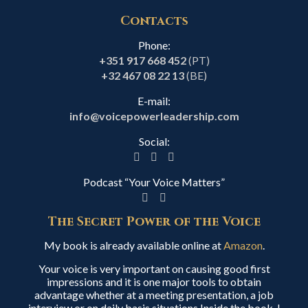
Contacts
Phone:
+351 917 668 452
(PT)
+32 467 08 22 13
(BE)
E-mail:
info@voicepowerleadership.com
Social:
Podcast “Your Voice Matters”
The Secret Power of the Voice
My book is already available online at
Amazon
.
Your voice is very important on causing good first
impressions and it is one major tools to obtain
advantage whether at a meeting presentation, a job
interview or on daily basis situations.Inside the book, I