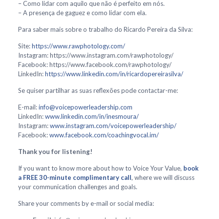
– Como lidar com aquilo que não é perfeito em nós.
– A presença de gaguez e como lidar com ela.
Para saber mais sobre o trabalho do Ricardo Pereira da Silva:
Site:
https://www.rawphotology.com/
Instagram: https://www.instagram.com/rawphotology/
Facebook: https://www.facebook.com/rawphotology/
LinkedIn:
https://www.linkedin.com/in/ricardopereirasilva/
Se quiser partilhar as suas reflexões pode contactar-me:
E-mail:
info@voicepowerleadership.com
LinkedIn:
www.linkedin.com/in/inesmoura/
Instagram:
www.instagram.com/voicepowerleadership/
Facebook:
www.facebook.com/coachingvocal.im/
Thank you for listening!
If you want to know more about how to Voice Your Value,
book
a FREE 30-minute complimentary call
, where we will discuss
your communication challenges and goals.
Share your comments by e-mail or social media: