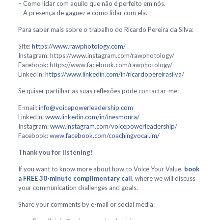
– Como lidar com aquilo que não é perfeito em nós.
– A presença de gaguez e como lidar com ela.
Para saber mais sobre o trabalho do Ricardo Pereira da Silva:
Site:
https://www.rawphotology.com/
Instagram: https://www.instagram.com/rawphotology/
Facebook: https://www.facebook.com/rawphotology/
LinkedIn:
https://www.linkedin.com/in/ricardopereirasilva/
Se quiser partilhar as suas reflexões pode contactar-me:
E-mail:
info@voicepowerleadership.com
LinkedIn:
www.linkedin.com/in/inesmoura/
Instagram:
www.instagram.com/voicepowerleadership/
Facebook:
www.facebook.com/coachingvocal.im/
Thank you for listening!
If you want to know more about how to Voice Your Value,
book
a FREE 30-minute complimentary call
, where we will discuss
your communication challenges and goals.
Share your comments by e-mail or social media: