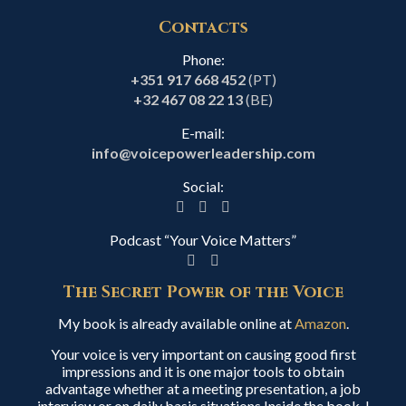
Contacts
Phone:
+351 917 668 452
(PT)
+32 467 08 22 13
(BE)
E-mail:
info@voicepowerleadership.com
Social:
Podcast “Your Voice Matters”
The Secret Power of the Voice
My book is already available online at
Amazon
.
Your voice is very important on causing good first
impressions and it is one major tools to obtain
advantage whether at a meeting presentation, a job
interview or on daily basis situations.Inside the book, I