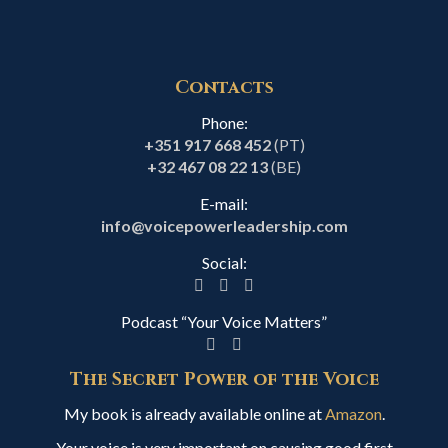
Contacts
Phone:
+351 917 668 452
(PT)
+32 467 08 22 13
(BE)
E-mail:
info@voicepowerleadership.com
Social:
Podcast “Your Voice Matters”
The Secret Power of the Voice
My book is already available online at
Amazon
.
Your voice is very important on causing good first