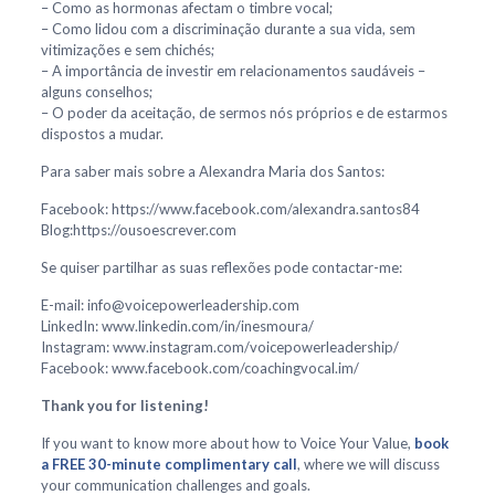
– Como as hormonas afectam o timbre vocal;
– Como lidou com a discriminação durante a sua vida, sem
vitimizações e sem chichés;
– A importância de investir em relacionamentos saudáveis –
alguns conselhos;
– O poder da aceitação, de sermos nós próprios e de estarmos
dispostos a mudar.
Para saber mais sobre a Alexandra Maria dos Santos:
Facebook: https://www.facebook.com/alexandra.santos84
Blog:https://ousoescrever.com
Se quiser partilhar as suas reflexões pode contactar-me:
E-mail: info@voicepowerleadership.com
LinkedIn: www.linkedin.com/in/inesmoura/
Instagram: www.instagram.com/voicepowerleadership/
Facebook: www.facebook.com/coachingvocal.im/
Thank you for listening!
If you want to know more about how to Voice Your Value,
book
a FREE 30-minute complimentary call
, where we will discuss
your communication challenges and goals.