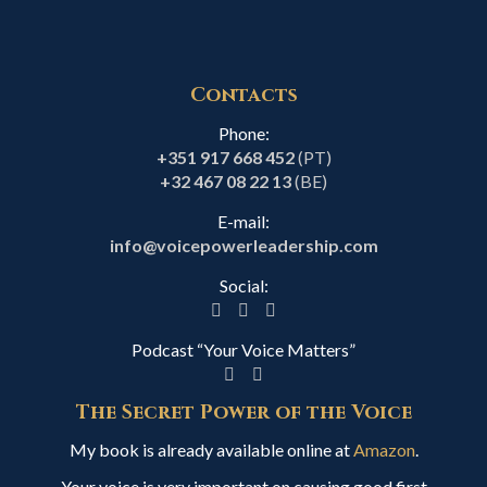
Contacts
Phone:
+351 917 668 452
(PT)
+32 467 08 22 13
(BE)
E-mail:
info@voicepowerleadership.com
Social:
Podcast “Your Voice Matters”
The Secret Power of the Voice
My book is already available online at
Amazon
.
Your voice is very important on causing good first