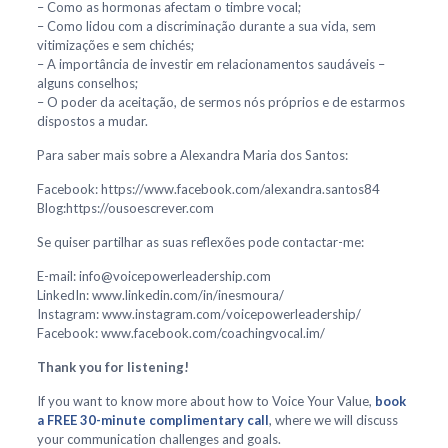
– Como as hormonas afectam o timbre vocal;
– Como lidou com a discriminação durante a sua vida, sem
vitimizações e sem chichés;
– A importância de investir em relacionamentos saudáveis –
alguns conselhos;
– O poder da aceitação, de sermos nós próprios e de estarmos
dispostos a mudar.
Para saber mais sobre a Alexandra Maria dos Santos:
Facebook: https://www.facebook.com/alexandra.santos84
Blog:https://ousoescrever.com
Se quiser partilhar as suas reflexões pode contactar-me:
E-mail: info@voicepowerleadership.com
LinkedIn: www.linkedin.com/in/inesmoura/
Instagram: www.instagram.com/voicepowerleadership/
Facebook: www.facebook.com/coachingvocal.im/
Thank you for listening!
If you want to know more about how to Voice Your Value,
book
a FREE 30-minute complimentary call
, where we will discuss
your communication challenges and goals.