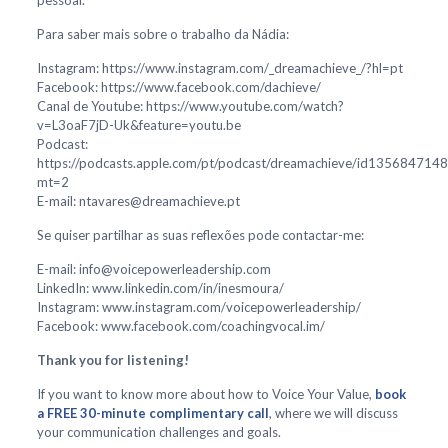
pessoal.
Para saber mais sobre o trabalho da Nádia:
Instagram: https://www.instagram.com/_dreamachieve_/?hl=pt
Facebook: https://www.facebook.com/dachieve/
Canal de Youtube: https://www.youtube.com/watch?
v=L3oaF7jD-Uk&feature=youtu.be
Podcast:
https://podcasts.apple.com/pt/podcast/dreamachieve/id1356847148
mt=2
E-mail: ntavares@dreamachieve.pt
Se quiser partilhar as suas reflexões pode contactar-me:
E-mail: info@voicepowerleadership.com
LinkedIn: www.linkedin.com/in/inesmoura/
Instagram: www.instagram.com/voicepowerleadership/
Facebook: www.facebook.com/coachingvocal.im/
Thank you for listening!
If you want to know more about how to Voice Your Value,
book
a FREE 30-minute complimentary call
, where we will discuss
your communication challenges and goals.