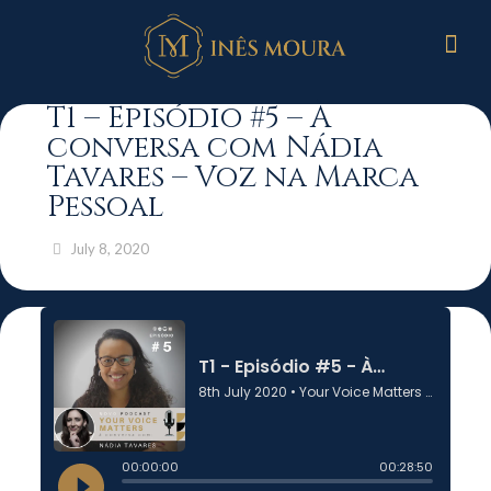
T1 – Episódio #5 – À
conversa com Nádia
Tavares – Voz na Marca
Pessoal
July 8, 2020