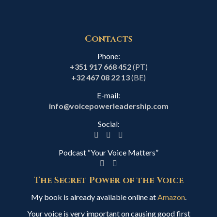
Contacts
Phone:
+351 917 668 452
(PT)
+32 467 08 22 13
(BE)
E-mail:
info@voicepowerleadership.com
Social:
Podcast “Your Voice Matters”
The Secret Power of the Voice
My book is already available online at
Amazon
.
Your voice is very important on causing good first