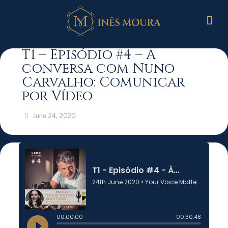
T1 – Episódio #4 – À
conversa com Nuno
Carvalho: Comunicar
por Vídeo
June 24, 2020