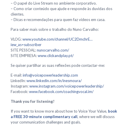
– O papel do Live Stream no ambiente corporativo.
– Como criar conteúdo que ajude e responde às duvidas dos
clientes.
– Dicas e recomendações para quem faz vídeos em casa.
Para saber mais sobre o trabalho do Nuno Carvalho:
VLOG:
www.youtube.com/channel/UC2DmchrE…
iew_as=subscriber
SITE PESSOAL:
nunocarvalho.com/
SITE EMPRESA:
www.clickandplay.pt/
Se quiser partilhar as suas reflexões pode contactar-me:
E-mail:
info@voicepowerleadership.com
LinkedIn:
www.linkedin.com/in/inesmoura/
Instagram:
www.instagram.com/voicepowerleadership/
Facebook:
www.facebook.com/coachingvocal.im/
Thank you for listening!
If you want to know more about how to Voice Your Value,
book
a FREE 30-minute complimentary call
, where we will discuss
your communication challenges and goals.